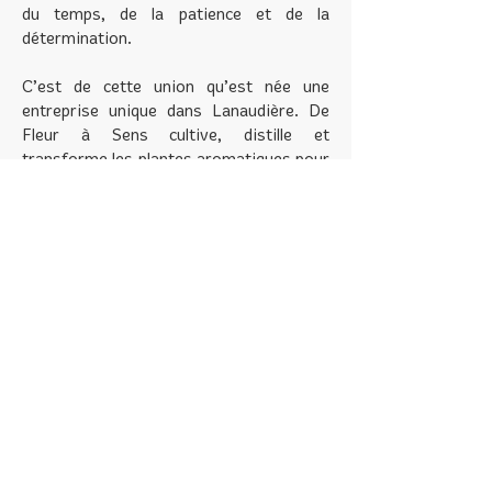
du temps, de la patience et de la
détermination.
C’est de cette union qu’est née une
entreprise unique dans Lanaudière. De
Fleur à Sens cultive, distille et
transforme les plantes aromatiques pour
en révéler leur nature profonde ; les
huiles essentielles authentiques. De Fleur
à Sens développe une collection de soins
naturels qui reflètent les valeurs et
convictions de l’entreprise ; favoriser le
bien-être du corps et de l’esprit.
Il y a tout juste quelques années, l’idée
de produire une gamme d’huiles
essentielles, de produits cosmétiques et
thérapeutiques dans Lanaudière pouvait
sembler impossible. Aujourd'hui, c’est
chose du passé – De Fleur à Sens c'est