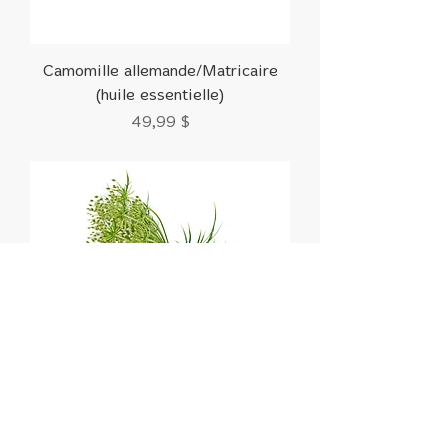
Camomille allemande/Matricaire
(huile essentielle)
Prix
49,99 $
Carotte sauvage (huile essentielle)