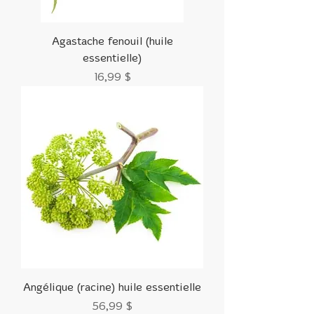
Agastache fenouil (huile
essentielle)
Prix
16,99 $
Angélique (racine) huile essentielle
Prix
56,99 $