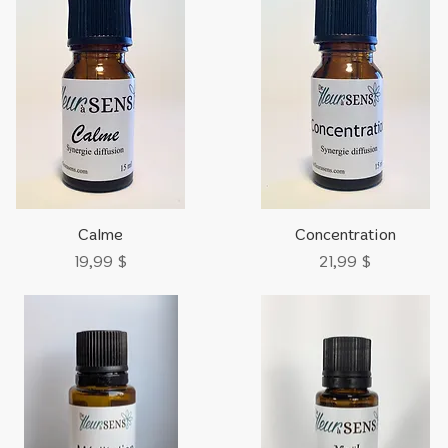
Aperçu rapide
Aperçu rapide
Calme
Concentration
Prix
Prix
19,99 $
21,99 $