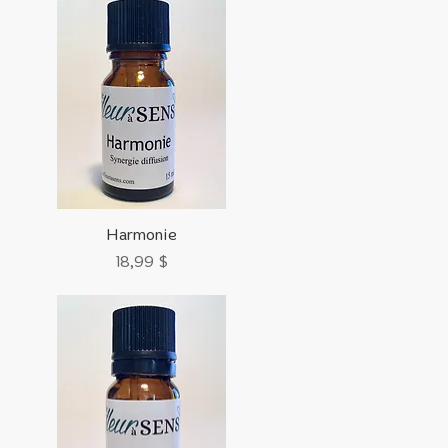
Aperçu rapide
Harmonie
Prix
18,99 $