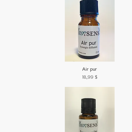
Aperçu rapide
Air pur
Prix
18,99 $