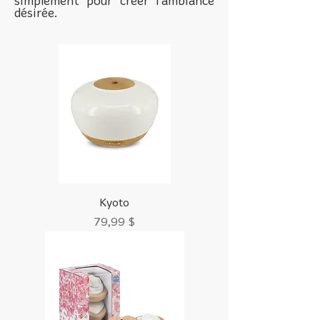
simplement pour créer l’ambiance
désirée.
Kyoto
Prix
79,99 $