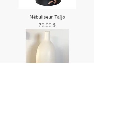
Nébuliseur Taîjo
Prix
79,99 $
Taos
Prix
79,99 $