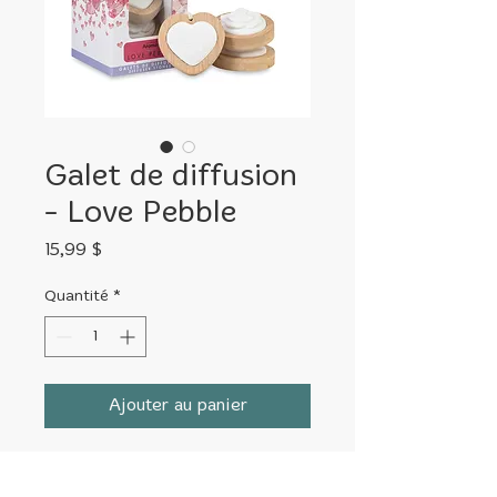
Galet de diffusion
- Love Pebble
Prix
15,99 $
Quantité
*
Ajouter au panier
Une merveilleuse solution de
diffusion portable et pratique !