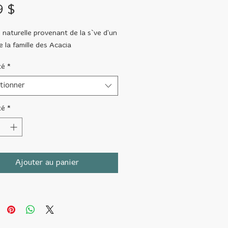
Prix
9 $
aturelle provenant de la s`ve d'un
e la famille des Acacia
té
*
tionner
té
*
Ajouter au panier