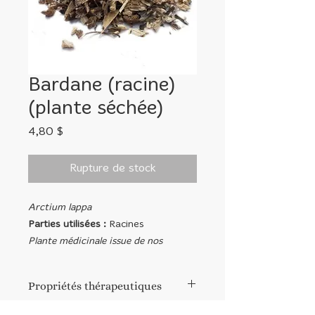
Bardane (racine)
(plante séchée)
Prix
4,80 $
Rupture de stock
Arctium lappa
Parties utilisées :
Racines
Plante médicinale issue de nos
jardins.
Propriétés thérapeutiques
© Image Herboristerie du Valmont
Dépurative sanguine